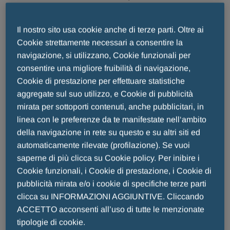
in occasione di precedenti rapporti di fornitura con la
farmacia o con il grossista;
Il nostro sito usa cookie anche di terze parti. Oltre ai
Cookie strettamente necessari a consentire la
- i Suoi dati personali “comuni” (es. nome, cognome,
navigazione, si utilizzano, Cookie funzionali per
consentire una migliore fruibilità di navigazione,
email, etc.), incluse tutte le informazioni da Lei
Cookie di prestazione per effettuare statistiche
riferite durante la conversazione telefonica o nel
aggregate sul suo utilizzo, e Cookie di pubblicità
corso della visita presso la farmacia e/o il grossista
mirata per sottoporti contenuti, anche pubblicitari, in
da parte del nostro personale operante sul territorio.
linea con le preferenze da te manifestate nell‘ambito
della navigazione in rete su questo e su altri siti ed
Si fa presente che qualora nel corso del contatto
automaticamente rilevate (profilazione). Se vuoi
telefonico o per il tramite di altri canali (es. di
saperne di più clicca su Cookie policy. Per inibire i
persona, etc.) fornisca dati di terzi, dovrà aver
Cookie funzionali, i Cookie di prestazione, i Cookie di
pubblicità mirata e/o i cookie di specifiche terze parti
previamente provveduto a rendere l’informativa e/o
clicca su INFORMAZIONI AGGIUNTIVE. Cliccando
raccogliere il consenso dell’interessato quando
ACCETTO acconsenti all’uso di tutte le menzionate
richiesto dalla normativa.
tipologie di cookie.