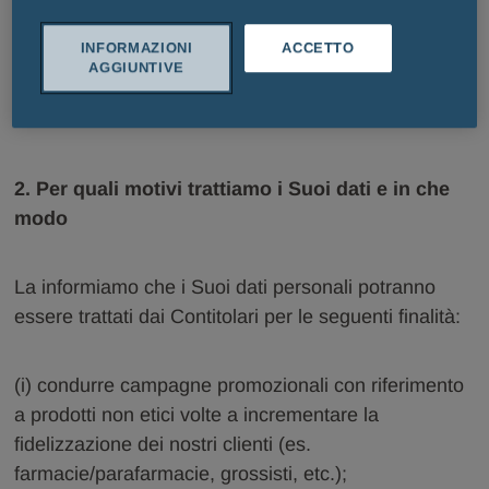
Si avverte che, nel caso in cui Lei venga
INFORMAZIONI
ACCETTO
contattato per telefono, al momento della
AGGIUNTIVE
chiamata, il Suo numero di telefono potrà essere
automaticamente rilevato dal Contact Center.
2. Per quali motivi trattiamo i Suoi dati e in che
modo
La informiamo che i Suoi dati personali potranno
essere trattati dai Contitolari per le seguenti finalità:
(i) condurre campagne promozionali con riferimento
a prodotti non etici volte a incrementare la
fidelizzazione dei nostri clienti (es.
farmacie/parafarmacie, grossisti, etc.);