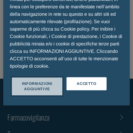
Codice di Trasparenza Efpia -
linea con le preferenze da te manifestate nell‘ambito
Stemline LUX
della navigazione in rete su questo e su altri siti ed
automaticamente rilevate (profilazione). Se vuoi
saperne di più clicca su Cookie policy. Per inibire i
Cookie funzionali, i Cookie di prestazione, i Cookie di
pubblicità mirata e/o i cookie di specifiche terze parti
LEGGI DI PIÙ / READ MORE
clicca su INFORMAZIONI AGGIUNTIVE. Cliccando
ACCETTO acconsenti all’uso di tutte le menzionate
tipologie di cookie.
INFORMAZIONI
ACCETTO
AGGIUNTIVE
Business Ethics and Compliance
Farmacovigilanza