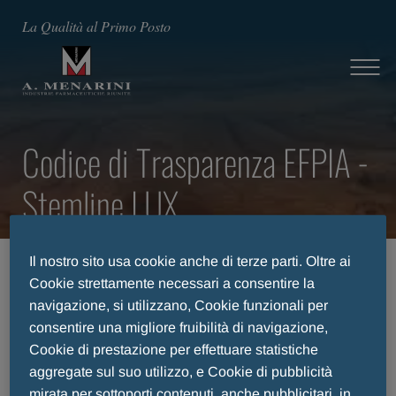
La Qualità al Primo Posto
Codice di Trasparenza EFPIA -
Stemline LUX
Il nostro sito usa cookie anche di terze parti. Oltre ai
HOME
TRANSPARENCY
Cookie strettamente necessari a consentire la
CODICE DI TRASPARENZA EFPIA
navigazione, si utilizzano, Cookie funzionali per
MENARINI IFR > TRANSPARENCY > CODICE DI TRASPARENZA
consentire una migliore fruibilità di navigazione,
EFPIA PER LE AZIENDE DEL GRUPPO CHE NON HANNO SITO
ISTITUZIONALE LOCALE > CODICE DI TRASPARENZA EFPIA
Cookie di prestazione per effettuare statistiche
aggregate sul suo utilizzo, e Cookie di pubblicità
mirata per sottoporti contenuti, anche pubblicitari, in