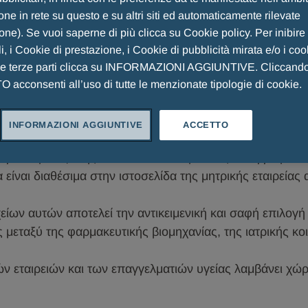
ne in rete su questo e su altri siti ed automaticamente rilevate
ione). Se vuoi saperne di più clicca su Cookie policy. Per inibire
narini Hellas
i, i Cookie di prestazione, i Cookie di pubblicità mirata e/o i coo
he terze parti clicca su INFORMAZIONI AGGIUNTIVE. Cliccand
ΕΠΑΓΓΕΛΜΑΤΙΕΣ ΥΓΕΙΑΣ (ΕΥ) ΚΑΙ ΕΠΙΣΤΗΜΟΝΙΚΟ
acconsenti all’uso di tutte le menzionate tipologie di cookie.
INFORMAZIONI AGGIUNTIVE
ACCETTO
εργασία μεταξύ της Menarini Hellas με τους Επαγγελματί
 είναι διαθέσιμα στην ιστοσελίδα της μητρικής εταιρείας
ίων αυτών αποτελεί την αντικειμενική και σαφή επιλογή 
εταξύ της φαρμακευτικής βιομηχανίας, της ιατρικής κοι
ν εταιρειών και των επαγγελματιών υγείας λαμβάνει χώρ