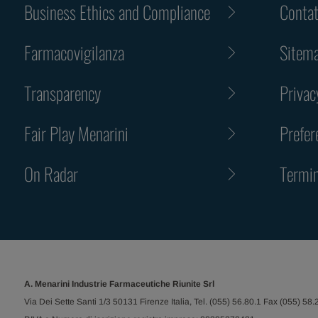
Business Ethics and Compliance
Contat
Farmacovigilanza
Sitem
Transparency
Privac
Fair Play Menarini
Prefer
On Radar
Termin
A. Menarini Industrie Farmaceutiche Riunite Srl
Via Dei Sette Santi 1/3 50131 Firenze Italia, Tel. (055) 56.80.1 Fax (055) 58.