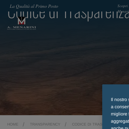
Codice di Trasparenza
La Qualità al Primo Posto
Scopri
Menari
Il nostro
a consent
migliore 
aggregate
HOME
TRANSPARENCY
CODICE DI TRASPARENZA EFP
anche pub