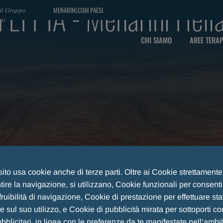
 EFPIA - Menarini Hell
MENARINI.COM
PAESI
 il Gruppo
ni
CHI SIAMO
AREE TERA
 sito usa cookie anche di terze parti. Oltre ai Cookie strettament
ire la navigazione, si utilizzano, Cookie funzionali per consent
fruibilità di navigazione, Cookie di prestazione per effettuare sta
 sul suo utilizzo, e Cookie di pubblicità mirata per sottoporti co
IA
CODICE DI TRASPARENZA EFPIA - MENARINI HELLAS
blicitari, in linea con le preferenze da te manifestate nell‘ambi