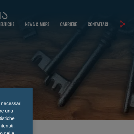
as
PEUTICHE
NEWS & MORE
CARRIERE
CONTATTACI
e necessari
ire una
tistiche
ntenuti,
to della