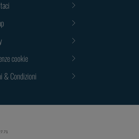
taci
ap
y
enze cookie
i & Condizioni
27.71